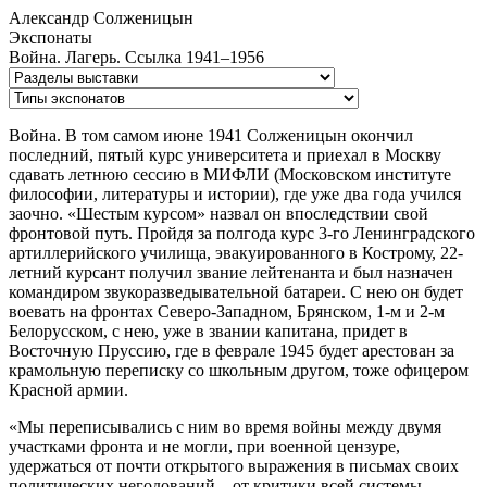
Александр Солженицын
Экспонаты
Война. Лагерь. Ссылка
1941–1956
Война. В том самом июне 1941 Солженицын окончил
последний, пятый курс университета и приехал в Москву
сдавать летнюю сессию в МИФЛИ (Московском институте
философии, литературы и истории), где уже два года учился
заочно. «Шестым курсом» назвал он впоследствии свой
фронтовой путь. Пройдя за полгода курс 3-го Ленинградского
артиллерийского училища, эвакуированного в Кострому, 22-
летний курсант получил звание лейтенанта и был назначен
командиром звукоразведывательной батареи. С нею он будет
воевать на фронтах Северо-Западном, Брянском, 1-м и 2-м
Белорусском, с нею, уже в звании капитана, придет в
Восточную Пруссию, где в феврале 1945 будет арестован за
крамольную переписку со школьным другом, тоже офицером
Красной армии.
«Мы переписывались с ним во время войны между двумя
участками фронта и не могли, при военной цензуре,
удержаться от почти открытого выражения в письмах своих
политических негодований... от критики всей системы