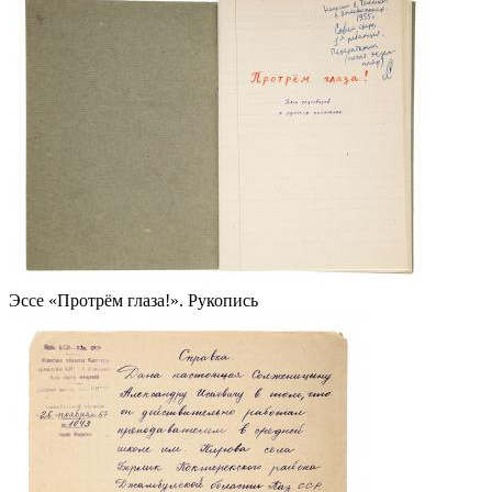
Эссе «Протрëм глаза!». Рукопись