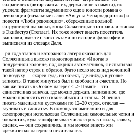
сохранились (автор сжигал их, держа лишь в памяти), но
уцелели фрагменты задуманного еще в юности романа о
революции (начальные главы «Августа Четырнадцатого») и
повести «Люби революцию», сбереженные вольной
сотрудницей шарашки, когда Солженицына отправили этапом
в Экибастуз (Степлаг). Их тоже может видеть посетитель
выставки, вместе с конспектами по истории философии и
выписками из словаря Даля.
Три года этапов и каторжного лагеря оказались для
Солженицына высоко плодотворными: «Иногда в
понуренной колонне, под окрики автоматчиков, я испытывал
такой напор строк и образов, будто несло меня над колонной
по воздуху — скорей туда, на объект, где-нибудь в уголке
записать. В такие минуты я был и свободен и счастлив. Но
как же писать в Особом лагере? <...> Память—это
единственная заначка, где можно держать написанное, где
можно проносить его сквозь обыски и этапы... Я решил
писать маленькими кусочками по 12–20 строк, отделав —
заучивать и сжигать». В помощь запоминанию и для
самопроверки использовал Солженицын самодельные четки и
блокнотик, куда зашифровывал число строк в стихах, главах,
сценах, — они сохранились, и мы можем видеть эти
«реквизиты» лагерного писательства.