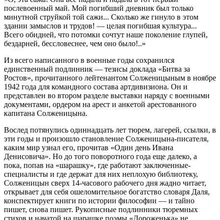
послевоенный май. Мой погибший дневник был только
минутной струйкой той сажи... Сколько же гинуло в этом
здании замыслов и трудов! — целая погибшая культура...
Всего обидней, что потомки сочтут наше поколение глупей,
бездарней, бессловеснее, чем оно было!..»
Из всего написанного в военные годы сохранился
единственный подлинник — тезисы доклада «Битва за
Ростов», прочитанного лейтенантом Солженицыным в ноябре
1942 года для командного состава артдивизиона. Он и
представлен во втором разделе выставки наряду с военными
документами, ордером на арест и анкетой арестованного
капитана Солженицына.
Вослед потянулись одиннадцать лет тюрем, лагерей, ссылки, в
эти годы и произошло становление Солженицына-писателя,
каким мир узнал его, прочитав «Один день Ивана
Денисовича». Но до того поворотного года еще далеко, а
пока, попав на «шарашку», где работают заключенные-
специалисты и где держат для них неплохую библиотеку,
Солженицын сверх 14-часового рабочего дня жадно читает,
открывает для себя ошеломительное богатство словаря Даля,
конспектирует книги по истории философии — и тайно
пишет, снова пишет. Рукописные подлинники тюремных
стихов и начатой на шарашке поэмы «Дороженька» не