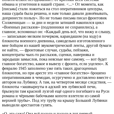
обмана и угнетения в нашей стране. <...> От момента, как
[письма] стали ложиться на стол оперативников цензуры,
наша судьба была решена, и нам только давали довоёвывать,
допринести пользу». Но не только письма писал фронтовик
Солженицын — за дни и недели затиший накопился цикл
«Военных рассказов» (подлинники не сохранились), а
главное, вспоминал он: «Каждый день всё, что вижу и слышу,
— записываю мелким почерком, карандашом (на ходу) в
блокноты военного дневника, самодельно изготовленного
мне бойцом из нашей звукометрической ленты, другой бумаги
не найти, — фронтовые случаи, судьбы, пейзажи,
концентраты чьих-то рассказов, сценки, наверняка и
зародыши замыслов, пока неясные мне самому, — вот будет
главное богатство, какое я вывезу с фронта, если уцелею». К
февралю 1945 заполнено уже пять таких драгоценных
блокнотов, но при аресте это «главное богатство» брошено
оперативниками в чемодан, осургучено и доставлено вместе с
автором на Лубянку. А там, на четвертом месяце следствия, —
блокноты «зашвырнуты в адский зев лубянской печи,
брызнули там красной лузгой ещё одного погибшего на Руси
романа и чёрными бабочками копоти взлетели из самой
верхней трубы». Под эту трубу на крышу Большой Лубянки
выводили арестантов гулять.
«О, эта сажа! Она всё падала и падала в тот первый