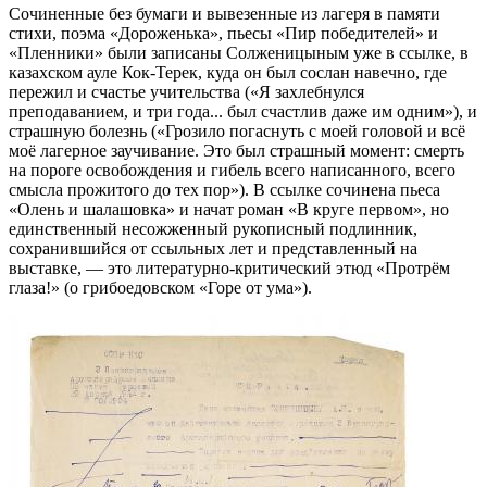
Сочиненные без бумаги и вывезенные из лагеря в памяти
стихи, поэма «Дороженька», пьесы «Пир победителей» и
«Пленники» были записаны Солженицыным уже в ссылке, в
казахском ауле Кок-Терек, куда он был сослан навечно, где
пережил и счастье учительства («Я захлебнулся
преподаванием, и три года... был счастлив даже им одним»), и
страшную болезнь («Грозило погаснуть с моей головой и всё
моё лагерное заучивание. Это был страшный момент: смерть
на пороге освобождения и гибель всего написанного, всего
смысла прожитого до тех пор»). В ссылке сочинена пьеса
«Олень и шалашовка» и начат роман «В круге первом», но
единственный несожженный рукописный подлинник,
сохранившийся от ссыльных лет и представленный на
выставке, — это литературно-критический этюд «Протрём
глаза!» (о грибоедовском «Горе от ума»).